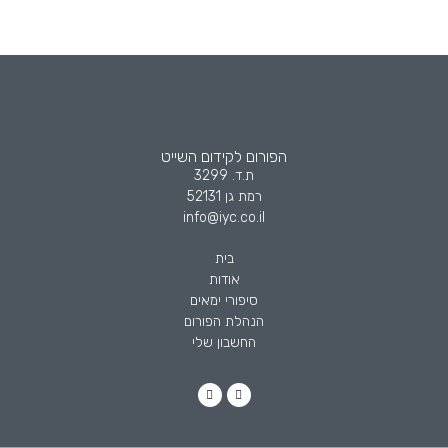
הפורום לקידום השייט
ת.ד. 3299
רמת גן 52131
info@iyc.co.il
בית
אודות
סיפורי ימאים
הנהלת הפורום
החשבון שלי