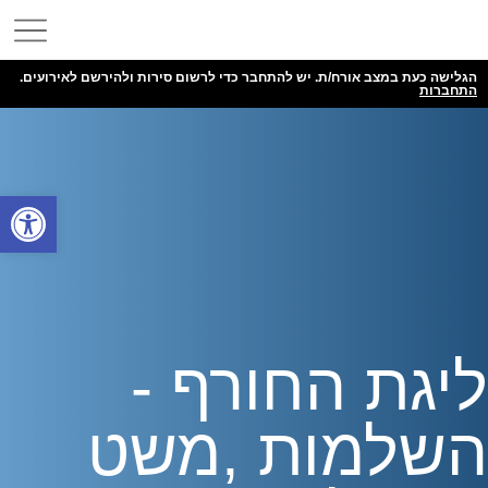
הגלישה כעת במצב אורח/ת. יש להתחבר כדי לרשום סירות ולהירשם לאירועים.
התחברות
פתח
ליגת החורף -
השלמות ,משט