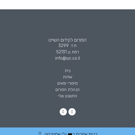
הפורום לקידום השייט
ת.ד. 3299
רמת גן 52131
info@iyc.co.il
בית
אודות
סיפורי ימאים
הנהלת הפורום
החשבון שלי
בניית אתרים
ב❤️ ע"י
אסטרטגו