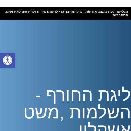
הגלישה כעת במצב אורח/ת. יש להתחבר כדי לרשום סירות ולהירשם לאירועים.
התחברות
פתח
ליגת החורף -
השלמות ,משט
אשקלון