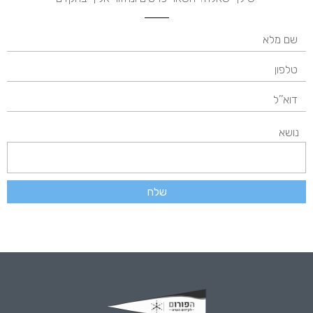
נושא
שלח