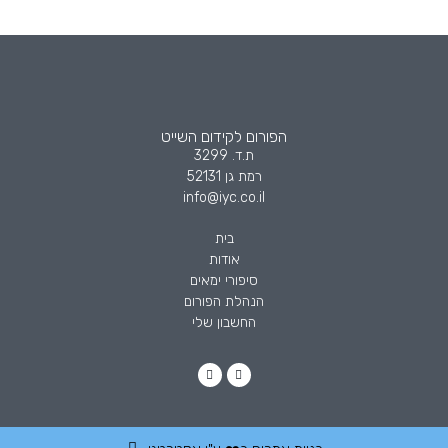
הפורום לקידום השייט
ת.ד. 3299
רמת גן 52131
info@iyc.co.il
בית
אודות
סיפורי ימאים
הנהלת הפורום
החשבון שלי