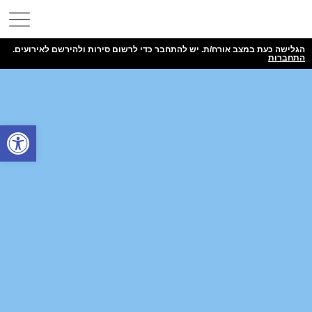
הגלישה כעת במצב אורח/ת. יש להתחבר כדי לרשום סירות ולהירשם לאירועים.
התחברות
פתח