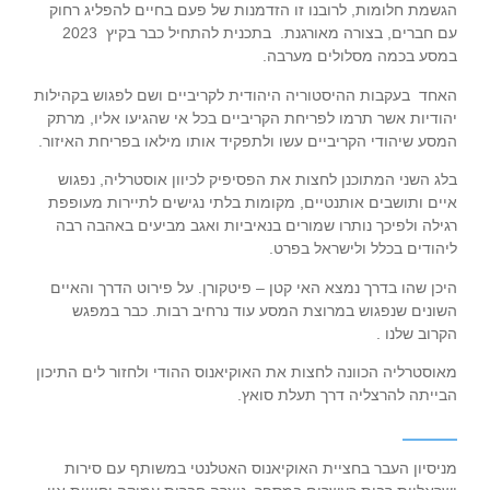
הגשמת חלומות, לרובנו זו הזדמנות של פעם בחיים להפליג רחוק
עם חברים, בצורה מאורגנת. בתכנית להתחיל כבר בקיץ 2023
במסע בכמה מסלולים מערבה.
האחד בעקבות ההיסטוריה היהודית לקריביים ושם לפגוש בקהילות
יהודיות אשר תרמו לפריחת הקריביים בכל אי שהגיעו אליו, מרתק
המסע שיהודי הקריביים עשו ולתפקיד אותו מילאו בפריחת האיזור.
בלג השני המתוכנן לחצות את הפסיפיק לכיוון אוסטרליה, נפגוש
איים ותושבים אותנטיים, מקומות בלתי נגישים לתיירות מעופפת
רגילה ולפיכך נותרו שמורים בנאיביות ואגב מביעים באהבה רבה
ליהודים בכלל ולישראל בפרט.
היכן שהו בדרך נמצא האי קטן – פיטקורן. על פירוט הדרך והאיים
השונים שנפגוש במרוצת המסע עוד נרחיב רבות. כבר במפגש
הקרוב שלנו .
מאוסטרליה הכוונה לחצות את האוקיאנוס ההודי ולחזור לים התיכון
הבייתה להרצליה דרך תעלת סואץ.
מניסיון העבר בחציית האוקיאנוס האטלנטי במשותף עם סירות