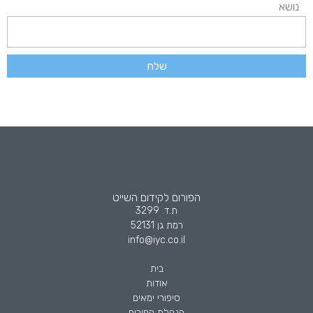
נושא
שלח
הפורום לקידום השייט
ת.ד. 3299
רמת גן 52131
info@iyc.co.il
בית
אודות
סיפורי ימאים
הנהלת הפורום