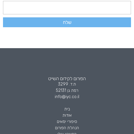
שלח
הפורום לקידום השייט
ת.ד. 3299
רמת גן 52131
info@iyc.co.il
בית
אודות
סיפורי ימאים
הנהלת הפורום