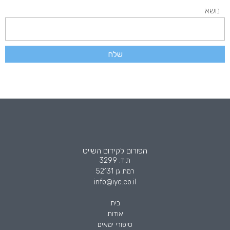
נושא
שלח
הפורום לקידום השייט
ת.ד. 3299
רמת גן 52131
info@iyc.co.il
בית
אודות
סיפורי ימאים