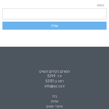
נושא
שלח
הפורום לקידום השייט
ת.ד. 3299
רמת גן 52131
info@iyc.co.il
בית
אודות
סיפורי ימאים