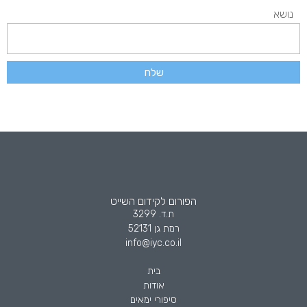
נושא
שלח
הפורום לקידום השייט
ת.ד. 3299
רמת גן 52131
info@iyc.co.il
בית
אודות
סיפורי ימאים