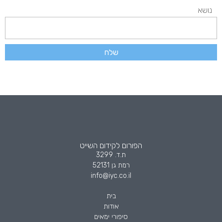
נושא
שלח
הפורום לקידום השייט
ת.ד. 3299
רמת גן 52131
info@iyc.co.il
בית
אודות
סיפורי ימאים