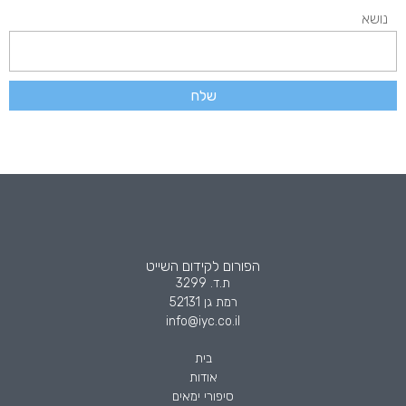
נושא
שלח
הפורום לקידום השייט
ת.ד. 3299
רמת גן 52131
info@iyc.co.il
בית
אודות
סיפורי ימאים