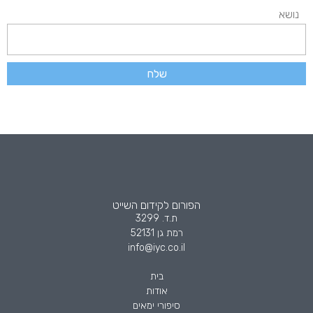
נושא
שלח
הפורום לקידום השייט
ת.ד. 3299
רמת גן 52131
info@iyc.co.il
בית
אודות
סיפורי ימאים