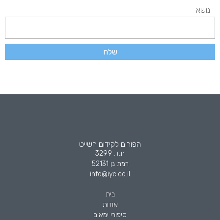
נושא
שלח
הפורום לקידום השייט
ת.ד. 3299
רמת גן 52131
info@iyc.co.il
בית
אודות
סיפורי ימאים