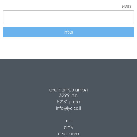
נושא
שלח
הפורום לקידום השייט
ת.ד. 3299
רמת גן 52131
info@iyc.co.il
בית
אודות
סיפורי ימאים