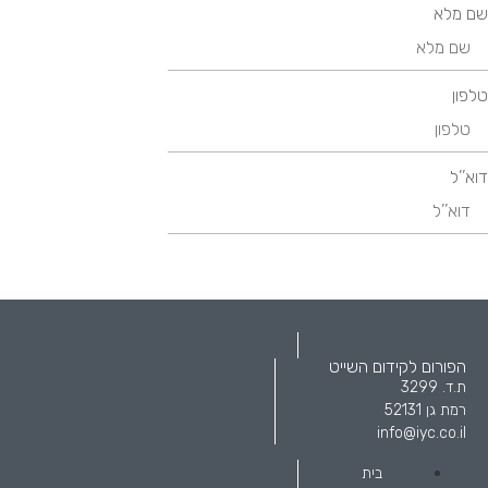
שם מלא
טלפון
דוא’’ל
הפורום לקידום השייט
ת.ד. 3299
רמת גן 52131
info@iyc.co.il
בית