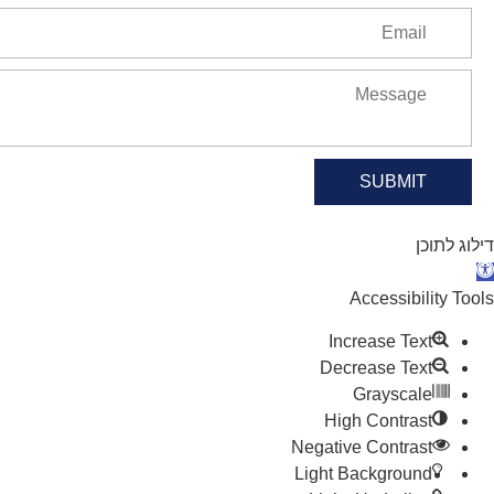
SUBMIT
דילוג לתוכן
תח סרגל נגישות
Accessibility Tools
Increase Text
Decrease Text
Grayscale
High Contrast
Negative Contrast
Light Background