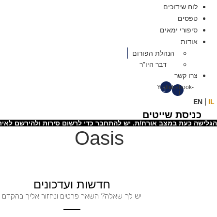
לוח שידוכים
טפסים
סיפורי ימאים
אודות
הנהלת הפורום
דבר היו”ר
צרו קשר
Youtube
Facebook-
f
|
EN
IL
כניסת שייטים
הגלישה כעת במצב אורח/ת. יש להתחבר כדי לרשום סירות ולהירשם לאיר
Oasis
חדשות ועדכונים
יש לך שאלה? השאר פרטים ונחזור אליך בהקדם