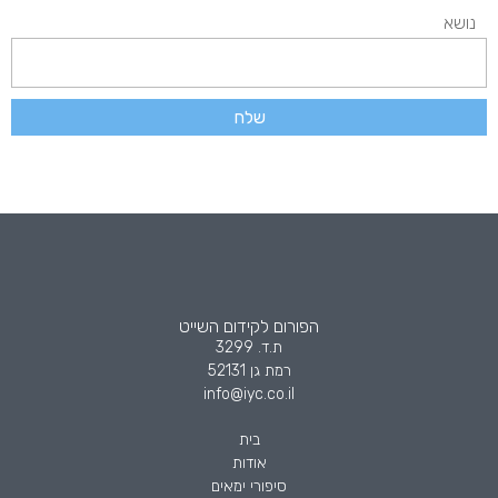
נושא
שלח
הפורום לקידום השייט
ת.ד. 3299
רמת גן 52131
info@iyc.co.il
בית
אודות
סיפורי ימאים