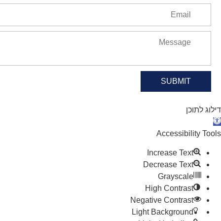
SUBMIT
דילוג לתוכן
תח סרגל נגישות
Accessibility Tools
Increase Text
Decrease Text
Grayscale
High Contrast
Negative Contrast
Light Background