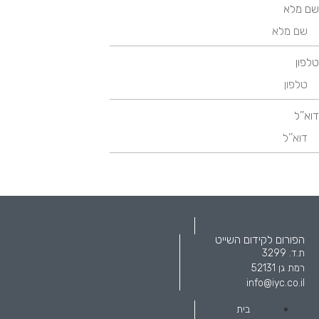
שם מלא
טלפון
דוא’’ל
הפורום לקידום השייט
ת.ד. 3299
רמת גן 52131
info@iyc.co.il
בית