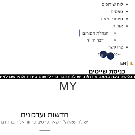
לוח שידוכים
טפסים
סיפורי ימאים
אודות
הנהלת הפורום
דבר היו”ר
צרו קשר
Youtube
Facebook-
f
|
EN
IL
כניסת שייטים
הגלישה כעת במצב אורח/ת. יש להתחבר כדי לרשום סירות ולהירשם לאיר
MY
חדשות ועדכונים
יש לך שאלה? השאר פרטים ונחזור אליך בהקדם