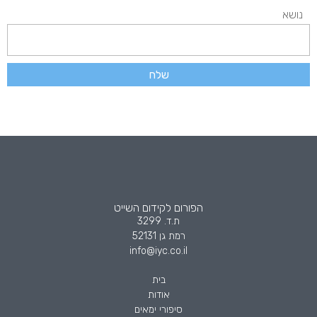
נושא
שלח
הפורום לקידום השייט
ת.ד. 3299
רמת גן 52131
info@iyc.co.il
בית
אודות
סיפורי ימאים