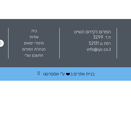
בית
הפורום לקידום השייט
אודות
ת.ד. 3299
סיפורי ימאים
רמת גן 52131
הנהלת הפורום
info@iyc.co.il
החשבון שלי
בניית אתרים
ב❤️ ע"י
אסטרטגו