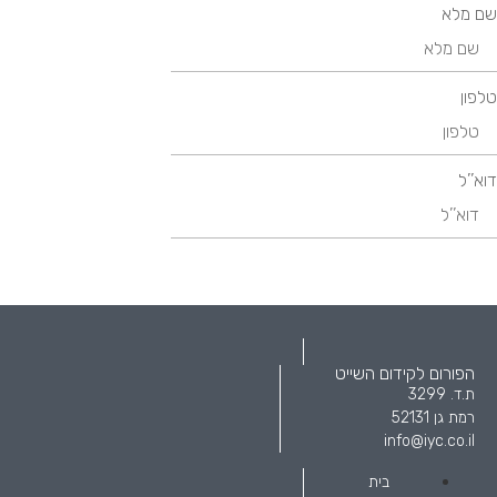
שם מלא
טלפון
דוא’’ל
הפורום לקידום השייט
ת.ד. 3299
רמת גן 52131
info@iyc.co.il
בית