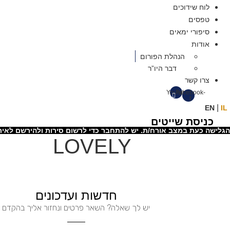
לוח שידוכים
טפסים
סיפורי ימאים
אודות
הנהלת הפורום
דבר היו”ר
צרו קשר
Youtube
Facebook-
f
|
EN
IL
כניסת שייטים
הגלישה כעת במצב אורח/ת. יש להתחבר כדי לרשום סירות ולהירשם לאיר
LOVELY
חדשות ועדכונים
יש לך שאלה? השאר פרטים ונחזור אליך בהקדם