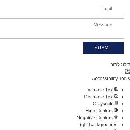
SUBMIT
דילוג לתוכן
תח סרגל נגישות
Accessibility Tools
Increase Text
Decrease Text
Grayscale
High Contrast
Negative Contrast
Light Background