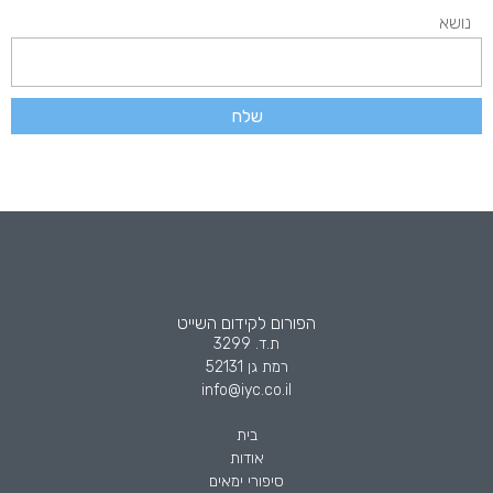
נושא
שלח
הפורום לקידום השייט
ת.ד. 3299
רמת גן 52131
info@iyc.co.il
בית
אודות
סיפורי ימאים