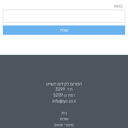
נושא
שלח
הפורום לקידום השייט
ת.ד. 3299
רמת גן 52131
info@iyc.co.il
בית
אודות
סיפורי ימאים