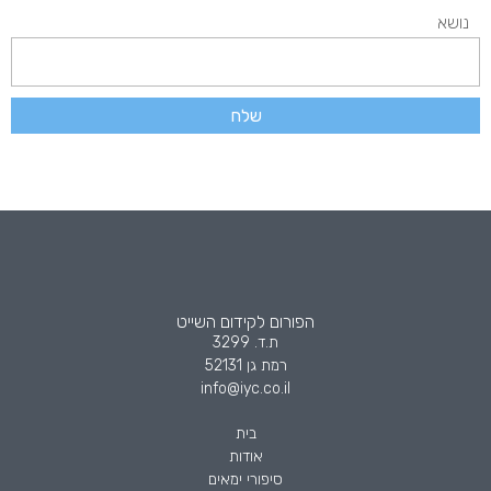
נושא
שלח
הפורום לקידום השייט
ת.ד. 3299
רמת גן 52131
info@iyc.co.il
בית
אודות
סיפורי ימאים