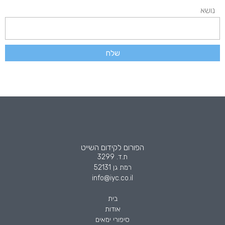
נושא
שלח
הפורום לקידום השייט
ת.ד. 3299
רמת גן 52131
info@iyc.co.il
בית
אודות
סיפורי ימאים