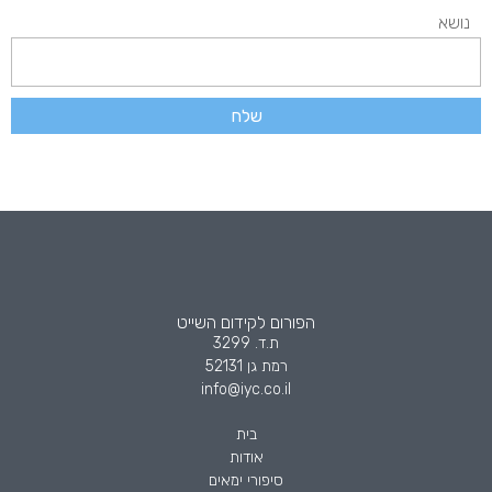
נושא
שלח
הפורום לקידום השייט
ת.ד. 3299
רמת גן 52131
info@iyc.co.il
בית
אודות
סיפורי ימאים