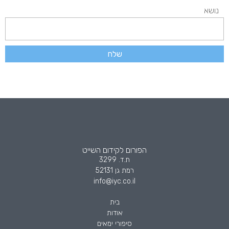
נושא
שלח
הפורום לקידום השייט
ת.ד. 3299
רמת גן 52131
info@iyc.co.il
בית
אודות
סיפורי ימאים