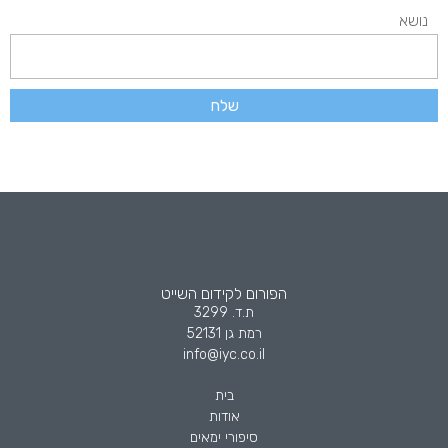
נושא
שלח
הפורום לקידום השייט
ת.ד. 3299
רמת גן 52131
info@iyc.co.il
בית
אודות
סיפורי ימאים