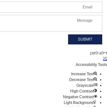
SUBMIT
דילוג לתוכן
תח סרגל נגישות
Accessibility Tools
Increase Text
Decrease Text
Grayscale
High Contrast
Negative Contrast
Light Background