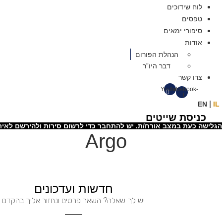
לוח שידוכים
טפסים
סיפורי ימאים
אודות
הנהלת הפורום
דבר היו”ר
צרו קשר
Youtube
Facebook-
f
|
EN
IL
כניסת שייטים
הגלישה כעת במצב אורח/ת. יש להתחבר כדי לרשום סירות ולהירשם לאיר
Argo
חדשות ועדכונים
יש לך שאלה? השאר פרטים ונחזור אליך בהקדם