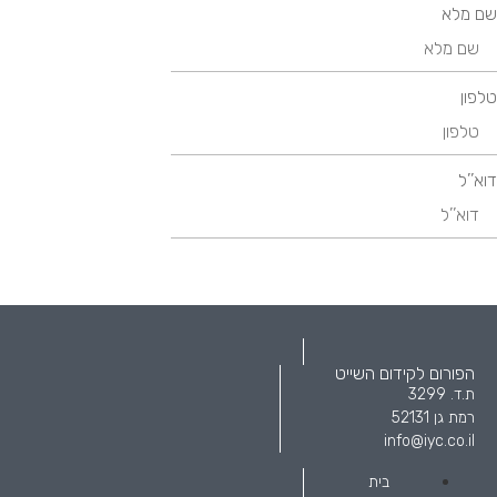
שם מלא
טלפון
דוא’’ל
הפורום לקידום השייט
ת.ד. 3299
רמת גן 52131
info@iyc.co.il
בית