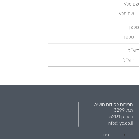
שם מלא
טלפון
דוא’’ל
הפורום לקידום השייט
ת.ד. 3299
רמת גן 52131
info@iyc.co.il
בית