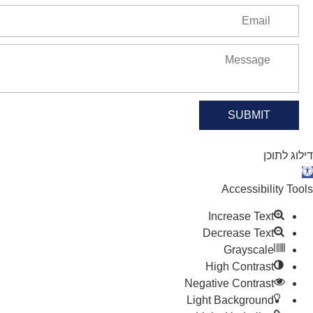
SUBMIT
דילוג לתוכן
תח סרגל נגישות
Accessibility Tools
Increase Text
Decrease Text
Grayscale
High Contrast
Negative Contrast
Light Background