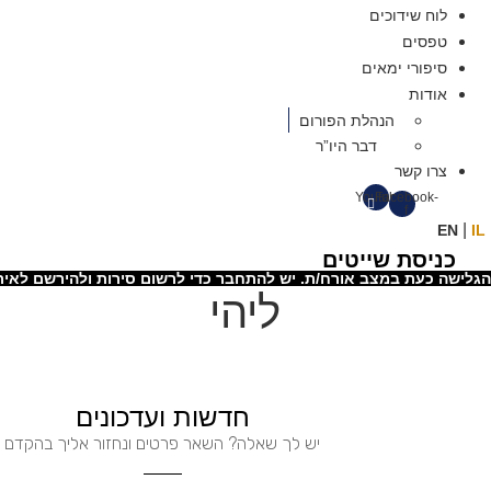
לוח שידוכים
טפסים
סיפורי ימאים
אודות
הנהלת הפורום
דבר היו”ר
צרו קשר
Youtube
Facebook-
f
|
EN
IL
כניסת שייטים
הגלישה כעת במצב אורח/ת. יש להתחבר כדי לרשום סירות ולהירשם לאיר
ליהי
חדשות ועדכונים
יש לך שאלה? השאר פרטים ונחזור אליך בהקדם