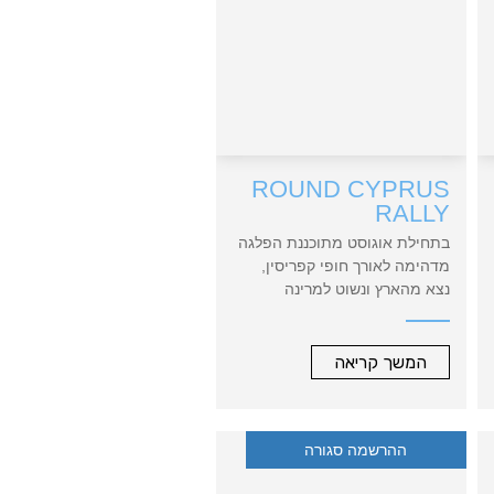
ROUND CYPRUS
RALLY
בתחילת אוגוסט מתוכננת הפלגה
מדהימה לאורך חופי קפריסין,
נצא מהארץ ונשוט למרינה
המהוללת של לימסול ששמחה
לארח אותנו, נחגוג על טיפת אוזו
בטברנה ומשם נצא למשט גילוי
המשך קריאה
למרינה החדשה באייה נאפה
שמתרגשת לקראת הגעתנו.
נחגוג את פתיחתה והפיכתה ליעד
ההרשמה סגורה
חדש ומרתק להפלגות. נשלב
סיורים ועגינות במפרצי הקריסטל