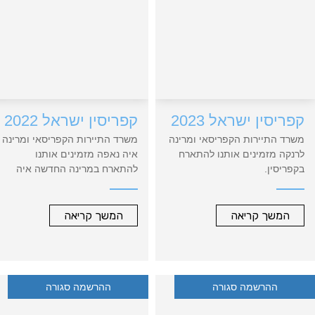
26.09.26 הגעה ללרנקה
27.09.26 חגיגה בטברנה ע"י
משרד התיירות הקפריסאי
28.09.26 הפלגה לאיה נאפה
30.09.26 הפלגה לעגינת לילה
בקייפ גרקו
01.10.26 איה נאפה
קפריסין ישראל 2023
קפריסין ישראל 2022
02.10.26 זינוק תחרותי\עממי
משרד התיירות הקפריסאי ומרינה
משרד התיירות הקפריסאי ומרינה
להרצליה
לרנקה מזמינים אותנו להתארח
איה נאפה מזמינים אותנו
05.10.26 ערב סיום הרגטה
בקפריסין.
להתארח במרינה החדשה איה
בהרצליה
ננצל את זמן הטיולים הנהדר בחג
נאפה.
סוכות ונפליג יחד לאי השכן
.
ננצל את זמן הטיולים הנהדר בחג
סירות יצאו במרוכז ממרינה
סוכות ונפליג יחד לאי השכן.
המשך קריאה
המשך קריאה
הרצליה ב- 30 בספטמבר ונגיע
סירות יצאו במרוכז ממרינה
למרינה לרנקה.
הרצליה ב- 10 באוקטובר ונגיע
שם בין האוזו הקלפטיקו והחיבוק
למרינה החדשה באיה נאפה. שם
החם של הקפריסאים נצא גם
בין האוזו הקלפטיקו והחיבוק החם
ההרשמה סגורה
לעגינת לילה במפרץ קייפ גרקו,
ההרשמה סגורה
של הקפריסאים נצא גם לעגינת
נתארח בטברנה יוונית ועוד.
לילה במפרץ קייפ גרקו.