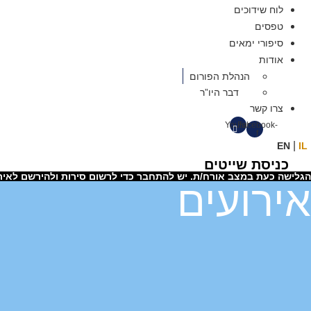
לוח שידוכים
טפסים
סיפורי ימאים
אודות
הנהלת הפורום
דבר היו”ר
צרו קשר
Youtube
Facebook-
f
|
EN
IL
כניסת שייטים
הגלישה כעת במצב אורח/ת. יש להתחבר כדי לרשום סירות ולהירשם לאיר
אירועים