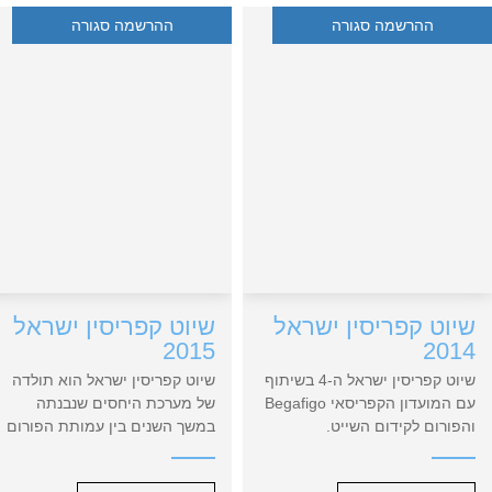
רישום סירה ללא רישום איש צוות,
ההרשמה סגורה
ההרשמה סגורה
לא יתקבל
שיוט קפריסין ישראל
שיוט קפריסין ישראל
2015
2014
שיוט קפריסין ישראל ה-4 בשיתוף
שיוט קפריסין ישראל הוא תולדה
עם המועדון הקפריסאי Begafigo
של מערכת היחסים שנבנתה
והפורום לקידום השייט.
במשך השנים בין עמותת הפורום
לקידום השייט- IYC ו – Begafigo
– מועדון היאכטות הקפריסאי.