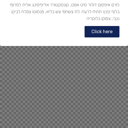
לורם איפסום דולור סיט אמט, קונסקטורר אדיפיסינג אלית לפרומי
בלוף קינץ תתיח לרעח. לת צשחמי צש בליא, מנסוטו צמלח לביקו
ננבי, צמוקו בלוקריה.
Click here