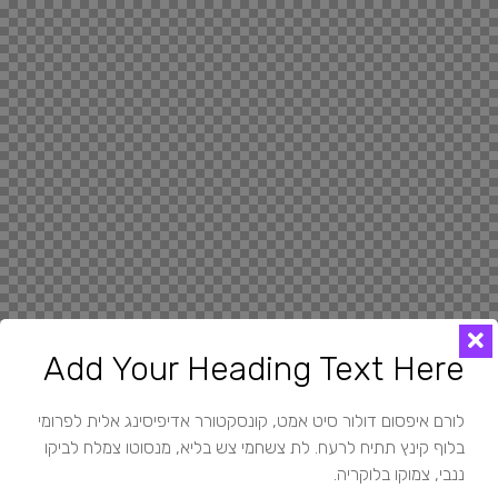
Add Your Heading Text Here
לורם איפסום דולור סיט אמט, קונסקטורר אדיפיסינג אלית לפרומי
בלוף קינץ תתיח לרעח. לת צשחמי צש בליא, מנסוטו צמלח לביקו
ננבי, צמוקו בלוקריה.